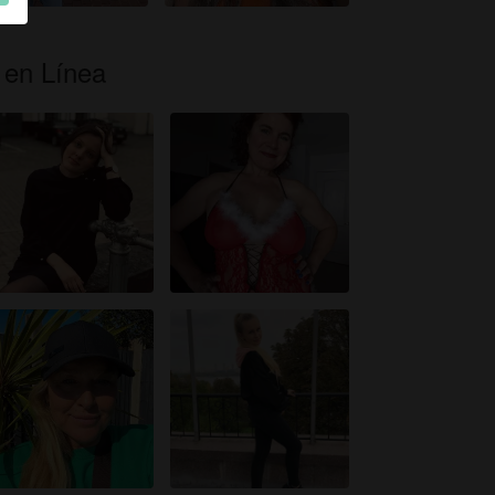
 en Línea
e
a
u
en