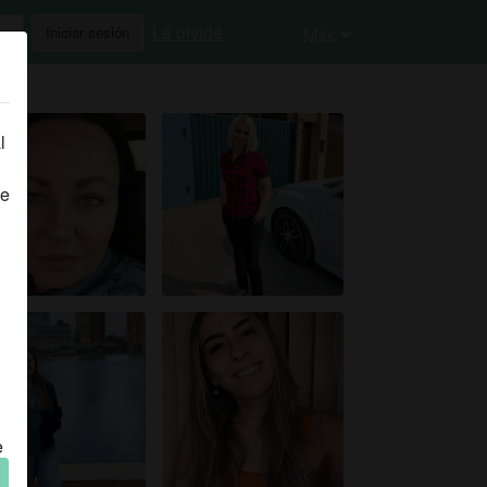
La olvidé
Iniciar sesión
Más
l
de
e