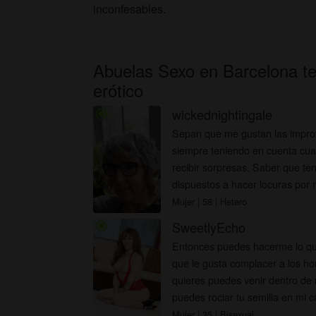
inconfesables.
Abuelas Sexo en Barcelona t
erótico
wickednightingale
radio_button_checked
Sepan que me gustan las impro
siempre teniendo en cuenta cua
recibir sorpresas. Saber que t
dispuestos a hacer locuras por 
quiero.
Mujer
| 58
| Hetero
SweetlyEcho
radio_button_checked
Entonces puedes hacerme lo qu
que le gusta complacer a los ho
quieres puedes venir dentro de 
puedes rociar tu semilla en mi ca
Mujer
| 35
| Bisexual