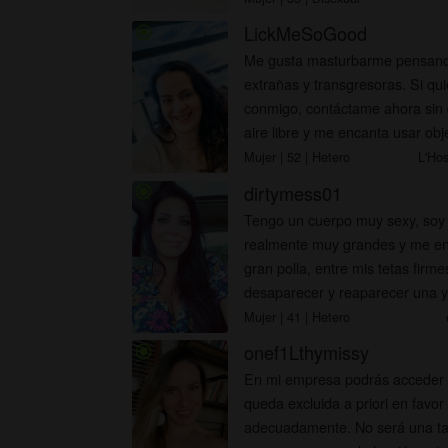
LickMeSoGood
radio_button_checked
Me gusta masturbarme pensand
extrañas y transgresoras. Si q
conmigo, contáctame ahora sin 
aire libre y me encanta usar obje
Mujer
| 52
| Hetero
L'Hos
dirtymess01
radio_button_checked
Tengo un cuerpo muy sexy, soy
realmente muy grandes y me en
gran polla, entre mis tetas firm
desaparecer y reaparecer una y 
orgasmo. Contáctame.
Mujer
| 41
| Hetero
onef1Lthymissy
radio_button_checked
En mi empresa podrás acceder a
queda excluida a priori en favor
adecuadamente. No será una tarea