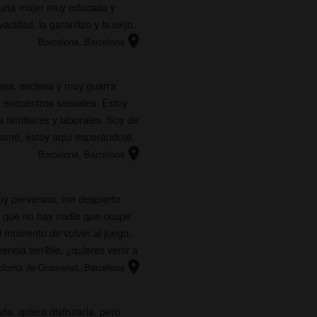
y una mujer muy educada y
acidad, la garantizo y la exijo.
location_on
Barcelona
, Barcelona
isa, esclava y muy guarra.
encuentros sexuales. Estoy
 familiares y laborales. Soy de
tame, estoy aquí esperándote.
location_on
Barcelona
, Barcelona
uy perversos, me despierto
r que no hay nadie que ocupe
l momento de volver al juego,
ncia terrible, ¿quieres venir a
location_on
oloma de Gramenet
, Barcelona
, quiero disfrutarla, pero