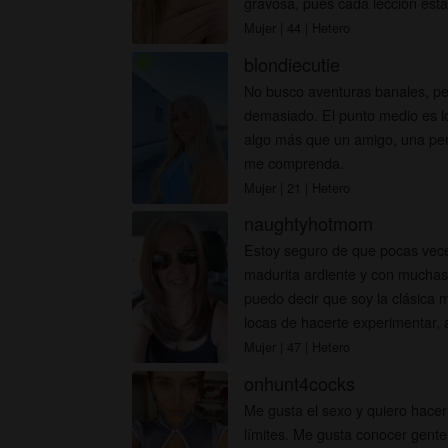
gravosa, pues cada lección esta
placer ...
Mujer
| 44
| Hetero
blondiecutie
radio_button_checked
No busco aventuras banales, p
demasiado. El punto medio es l
algo más que un amigo, una per
me comprenda.
Mujer
| 21
| Hetero
naughtyhotmom
Estoy seguro de que pocas vec
madurita ardiente y con muchas
puedo decir que soy la clásica 
locas de hacerte experimentar, 
entonces contacta con...
Mujer
| 47
| Hetero
onhunt4cocks
Me gusta el sexo y quiero hacer
límites. Me gusta conocer gente