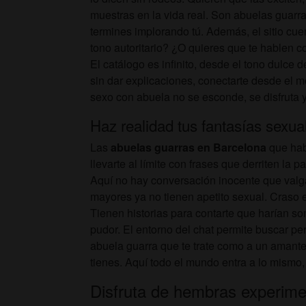
muestras en la vida real. Son abuelas guarras
termines implorando tú. Además, el sitio cuen
tono autoritario? ¿O quieres que te hablen co
El catálogo es infinito, desde el tono dulce 
sin dar explicaciones, conectarte desde el mó
sexo con abuela no se esconde, se disfruta y
Haz realidad tus fantasías sexu
Las
abuelas guarras en Barcelona
que habi
llevarte al límite con frases que derriten 
Aquí no hay conversación inocente que valga,
mayores ya no tienen apetito sexual. Craso
Tienen historias para contarte que harían so
pudor. El entorno del chat permite buscar per
abuela guarra que te trate como a un amante
tienes. Aquí todo el mundo entra a lo mismo, a
Disfruta de hembras experime