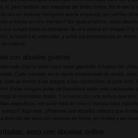
, sí, pero también son maestras del flirteo online. No te van a 
ta con un sistema inteligente que te empareja con perfiles afine
mo si fueras un niño travieso? Da igual el fetiche, estas abuela
de una suegra hasta la ordinariez de una vecina sin bragas.Y lo 
vil, la tablet o el ordenador, y soltar tus perversiones sin temo
 se celebra.
ales con abuelas guarras
tan este chat no están para hacer ganchillo ni hablar del clima,
la pantalla. Cada mensaje es un dardo envenenado de deseo, ca
 todo va directo a las bragas, a los calzoncillos, al puro vici
 error. Estas cougars putas de Barcelona están más cachondas 
nrojar al mismísimo diablo. Y lo hacen con una soltura que solo 
files específicos, ver quién está en línea y mandar fotos calien
 sumiso? Aquí está. ¿Prefieres una abuelita cabrona que te ma
 disfrutar del sexo con abuelas sin filtros, sin límites y sin mie
ntadas: sexo con abuelas online