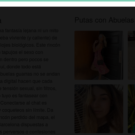
eclaras que los siguientes hechos son ciertos:
Putas con Abuelas
a
Acepto que este sitio web pueda usar cookies y tecnologías
similares con fines analíticos y publicitarios.
a fantasía lejana ni un mito
Tengo al menos 18 años y soy mayor de edad en mi lugar d
eba viviente (y caliente) de
residencia.
elojes biológicos. Este rincón
No distribuiré material de putas-barcelona.eu.
n tapujos el sexo con
No permitiré el acceso de menores a putas-barcelona.eu ni 
n dentro pero pocos se
ningún material encontrado en él.
uí, donde todo está
Todo el material que vea o descargue de putas-barcelona.e
 abuelas guarras no se andan
es para mi uso personal y no lo mostraré a un menor.
a digital hacen que cada
Los proveedores de este material no han contactado
ensión sexual, sin filtros,
conmigo y elijo verlo o descargarlo voluntariamente.
o tuyo es fantasear con
Entiendo que putas-barcelona.eu utiliza perfiles de fantasía
 Conectarse al chat es
que son creados y gestionados por el sitio web y que pued
y coqueteos sin límite. Da
comunicarse conmigo con fines promocionales y otros
incón perdido del mapa, el
propósitos.
Barcelona dispuestas a
Entiendo que las personas que aparecen en las fotos del
gos perversos o confesiones