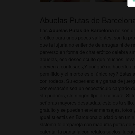
D
Abuelas Putas de Barcelon
Las
Abuelas Putas de Barcelona
no son un
erótico para unos pocos valientes, son la pru
que la lujuria no entiende de arrugas ni de r
perverso en forma de chat erótico celebra si
abuelas, ese deseo oculto que muchos lleva
atreven a confesar. ¿Y por qué no hacerlo aq
permitido y el morbo es el único rey? Estas
con rodeos. Su experiencia y ganas de juerg
conversación sea un espectáculo cargado de t
sin pudores, sin ningún tipo de censura. Si l
señoras mayores desatadas, este es tu sitio.
gratuito y se pueden enviar mensajes, fotos 
igual si estás en Barcelona ciudad o en un r
sistema te empareja con maduras putas de 
calentar la pantalla con relatos sucios, jue