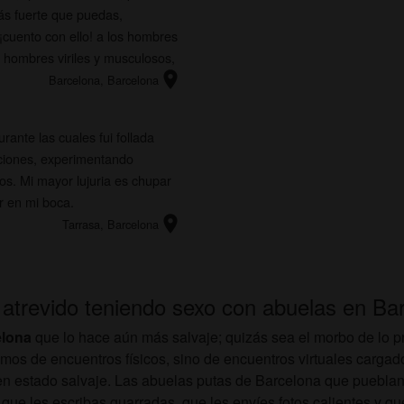
ás fuerte que puedas,
¡cuento con ello! a los hombres
s hombres viriles y musculosos,
location_on
Barcelona
, Barcelona
urante las cuales fui follada
iciones, experimentando
os. Mi mayor lujuria es chupar
er en mi boca.
location_on
Tarrasa
, Barcelona
 atrevido teniendo sexo con abuelas en Ba
elona
que lo hace aún más salvaje; quizás sea el morbo de lo pr
amos de encuentros físicos, sino de encuentros virtuales cargado
en estado salvaje. Las abuelas putas de Barcelona que pueblan
 que les escribas guarradas, que les envíes fotos calientes y qu