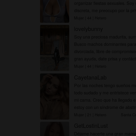
organizar fiestas sexuales. So
discreta, me preocupo por la priv
Mujer
| 44
| Hetero
lovelybunny
Soy una preciosa madurita, sum
Busco machos dominantes para 
divorciada, libre de compromisos
gran ayuda, date prisa y contác
Mujer
| 44
| Hetero
CayetanaLab
Por las noches tengo sueños m
todo sudado y me entristece ve
mi cama. Creo que ha llegado e
estoy con un síndrome de abstine
calentar...
Mujer
| 21
| Hetero
Santa C
GetLostinLust
Déjame hacerte una gran mamada