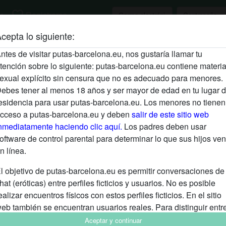
favorite_border
r
Registrarse
cepta lo siguiente:
ntes de visitar putas-barcelona.eu, nos gustaría llamar tu
tención sobre lo siguiente: putas-barcelona.eu contiene materia
exual explícito sin censura que no es adecuado para menores.
ebes tener al menos 18 años y ser mayor de edad en tu lugar 
esidencia para usar putas-barcelona.eu. Los menores no tienen
cceso a putas-barcelona.eu y deben
salir de este sitio web
nmediatamente haciendo clic aquí.
Los padres deben usar
oftware de control parental para determinar lo que sus hijos ven
n línea.
l objetivo de putas-barcelona.eu es permitir conversaciones de
hat (eróticas) entre perfiles ficticios y usuarios. No es posible
ealizar encuentros físicos con estos perfiles ficticios. En el sitio
eb también se encuentran usuarios reales. Para distinguir entr
stos usuarios, visita las
FAQ
.
Aceptar y continuar