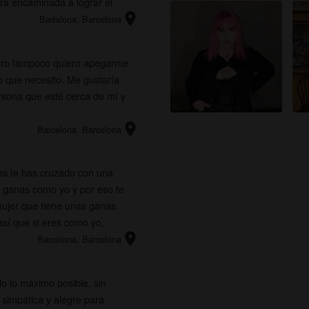
rá encaminada a lograr el
location_on
Badalona
, Barcelona
ero tampoco quiero apegarme
o que necesito. Me gustaría
sona que esté cerca de mí y
location_on
Barcelona
, Barcelona
es te has cruzado con una
 ganas como yo y por eso te
mujer que tiene unas ganas
así que si eres como yo,
location_on
Barcelona
, Barcelona
lo lo máximo posible, sin
 simpática y alegre para