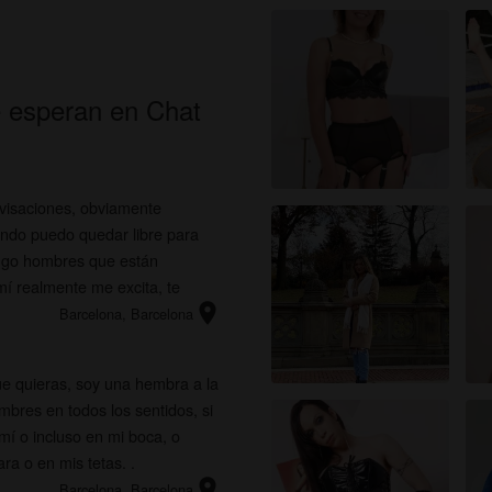
sitio web o en los perfiles de fantasía pueden no ser
miembros reales de putas-barcelona.eu y que ciertos datos
se usan solo con fines ilustrativos.
Entiendo que putas-barcelona.eu no investiga los
e esperan en Chat
antecedentes de sus miembros y el sitio web de ninguna otr
manera verifica la veracidad de las declaraciones de sus
miembros.
visaciones, obviamente
ndo puedo quedar libre para
engo hombres que están
mí realmente me excita, te
location_on
Barcelona
, Barcelona
e quieras, soy una hembra a la
mbres en todos los sentidos, si
mí o incluso en mi boca, o
ra o en mis tetas. .
location_on
Barcelona
, Barcelona