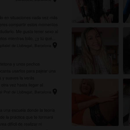
o en situaciones cada vez más
uieres compartir estos momentos
dudarlo. Me gusta tener sexo al
tos mientras follo, ¿y tú qué...
location_on
pitalet de Llobregat
, Barcelona
 tetona y unos pechos
canta usarlos para pajear una
es y suaves la verás
otra vez hasta llegar al
location_on
el Prat de Llobregat
, Barcelona
 una escuela donde la teoría
 de la práctica que te formará
 difícil de realizar ni