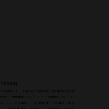
rcelona
ohibido, el juego de roles donde la edad no
s de erotismo explícito, sin postureos, sin
 este chat saben muy bien lo que quieren y
e te dejes llevar por ese lado oscuro que no