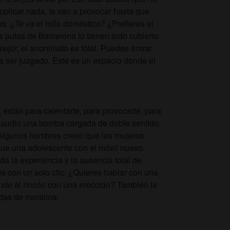
suplicar nada, te van a provocar hasta que
s. ¿Te va el rollo doméstico? ¿Prefieres el
s putas de Barcelona lo tienen todo cubierto.
mejor, el anonimato es total. Puedes entrar
r a ser juzgado. Este es un espacio donde el
 están para calentarte, para provocarte, para
da audio una bomba cargada de doble sentido.
o. Algunos hombres creen que las mujeres
que una adolescente con el móvil nuevo.
da la experiencia y la ausencia total de
tes con un solo clic. ¿Quieres hablar con una
nde al rincón con una erección? También la
rdas de moralina.