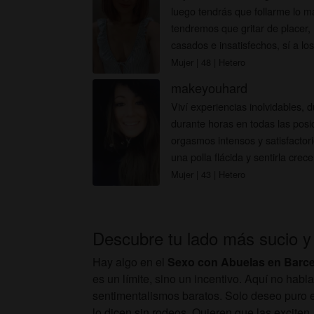
luego tendrás que follarme lo m
tendremos que gritar de placer, 
casados e insatisfechos, sí a lo
pero in...
Mujer
| 48
| Hetero
makeyouhard
Viví experiencias inolvidables, d
durante horas en todas las pos
orgasmos intensos y satisfactori
una polla flácida y sentirla crec
Mujer
| 43
| Hetero
Descubre tu lado más sucio y
Hay algo en el
Sexo con Abuelas en Barc
es un límite, sino un incentivo. Aquí no habl
sentimentalismos baratos. Solo deseo puro 
lo dicen sin rodeos. Quieren que las exciten,